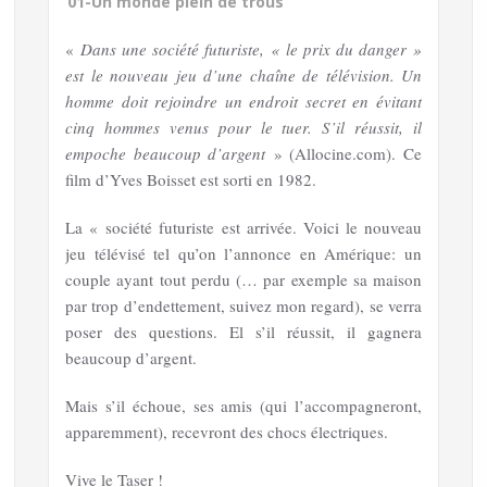
01-Un monde plein de trous
«
Dans une société futuriste, « le prix du danger »
est le nouveau jeu d’une chaîne de télévision. Un
homme doit rejoindre un endroit secret en évitant
cinq hommes venus pour le tuer. S’il réussit, il
empoche beaucoup d’argent
» (Allocine.com). Ce
film d’Yves Boisset est sorti en 1982.
La « société futuriste est arrivée. Voici le nouveau
jeu télévisé tel qu’on l’annonce en Amérique: un
couple ayant tout perdu (… par exemple sa maison
par trop d’endettement, suivez mon regard), se verra
poser des questions. El s’il réussit, il gagnera
beaucoup d’argent.
Mais s’il échoue, ses amis (qui l’accompagneront,
apparemment), recevront des chocs électriques.
Vive le Taser !