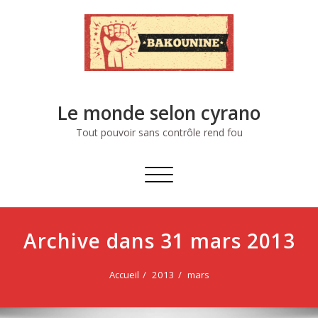
Skip
to
content
Le monde selon cyrano
Tout pouvoir sans contrôle rend fou
Afficher/masquer
la
navigation
Archive dans 31 mars 2013
Accueil
2013
mars