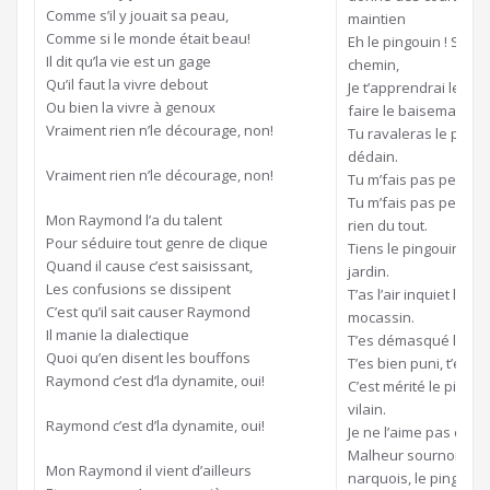
Comme s’il y jouait sa peau,
maintien
Comme si le monde était beau!
Eh le pingouin ! Si un
Il dit qu’la vie est un gage
chemin,
Qu’il faut la vivre debout
Je t’apprendrai le pin
Ou bien la vivre à genoux
faire le baisemain.
Vraiment rien n’le décourage, non!
Tu ravaleras le pingo
dédain.
Vraiment rien n’le décourage, non!
Tu m’fais pas peur le
Tu m’fais pas peur, tu 
Mon Raymond l’a du talent
rien du tout.
Pour séduire tout genre de clique
Tiens le pingouin, t’as
Quand il cause c’est saisissant,
jardin.
Les confusions se dissipent
T’as l’air inquiet le pi
C’est qu’il sait causer Raymond
mocassin.
Il manie la dialectique
T’es démasqué le pin
Quoi qu’en disent les bouffons
T’es bien puni, t’es mi
Raymond c’est d’la dynamite, oui!
C’est mérité le pingoui
vilain.
Raymond c’est d’la dynamite, oui!
Je ne l’aime pas ce pi
Malheur sournois, ma
Mon Raymond il vient d’ailleurs
narquois, le pingouin