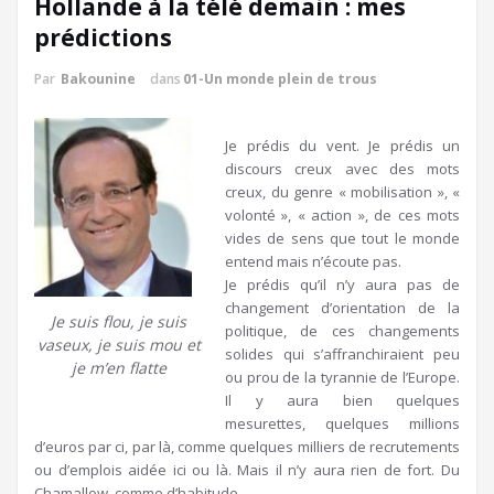
Hollande à la télé demain : mes
prédictions
Par
Bakounine
dans
01-Un monde plein de trous
Je prédis du vent. Je prédis un
discours creux avec des mots
creux, du genre « mobilisation », «
volonté », « action », de ces mots
vides de sens que tout le monde
entend mais n’écoute pas.
Je prédis qu’il n’y aura pas de
changement d’orientation de la
Je suis flou, je suis
politique, de ces changements
vaseux, je suis mou et
solides qui s’affranchiraient peu
je m’en flatte
ou prou de la tyrannie de l’Europe.
Il y aura bien quelques
mesurettes, quelques millions
d’euros par ci, par là, comme quelques milliers de recrutements
ou d’emplois aidée ici ou là. Mais il n’y aura rien de fort. Du
Chamallow, comme d’habitude.