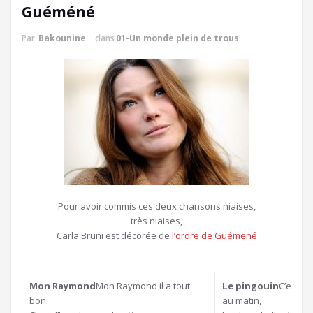
Guéméné
Par
Bakounine
dans
01-Un monde plein de trous
Pour avoir commis ces deux chansons niaises,
très niaises,
Carla Bruni est décorée de
l’ordre de Guémené
Mon Raymond
Mon Raymond il a tout
Le pingouin
C’est le
bon
au matin,