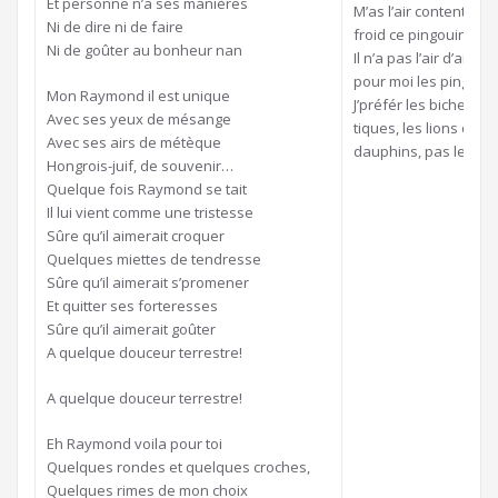
Et personne n’a ses manières
M’as l’air content de lu
Ni de dire ni de faire
froid ce pingouin,
Ni de goûter au bonheur nan
Il n’a pas l’air d’aime
pour moi les pingouin
Mon Raymond il est unique
J’préfér les biches, le
Avec ses yeux de mésange
tiques, les lions ou le
Avec ses airs de métèque
dauphins, pas les pin
Hongrois-juif, de souvenir…
Quelque fois Raymond se tait
Il lui vient comme une tristesse
Sûre qu’il aimerait croquer
Quelques miettes de tendresse
Sûre qu’il aimerait s’promener
Et quitter ses forteresses
Sûre qu’il aimerait goûter
A quelque douceur terrestre!
A quelque douceur terrestre!
Eh Raymond voila pour toi
Quelques rondes et quelques croches,
Quelques rimes de mon choix