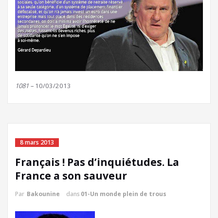
1081 –
10/03/2013
8 mars 2013
Français ! Pas d’inquiétudes. La
France a son sauveur
Par
Bakounine
dans
01-Un monde plein de trous