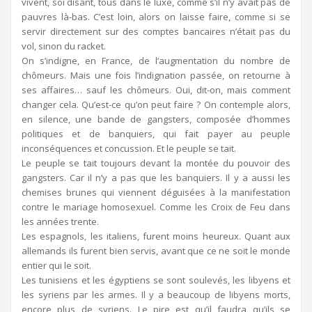
vivent, soi disant, tous dans le luxe, comme s’il n’y avait pas de
pauvres là-bas. C’est loin, alors on laisse faire, comme si se
servir directement sur des comptes bancaires n’était pas du
vol, sinon du racket.
On s’indigne, en France, de l’augmentation du nombre de
chômeurs. Mais une fois l’indignation passée, on retourne à
ses affaires… sauf les chômeurs. Oui, dit-on, mais comment
changer cela. Qu’est-ce qu’on peut faire ? On contemple alors,
en silence, une bande de gangsters, composée d’hommes
politiques et de banquiers, qui fait payer au peuple
inconséquences et concussion. Et le peuple se tait.
Le peuple se tait toujours devant la montée du pouvoir des
gangsters. Car il n’y a pas que les banquiers. Il y a aussi les
chemises brunes qui viennent déguisées à la manifestation
contre le mariage homosexuel. Comme les Croix de Feu dans
les années trente.
Les espagnols, les italiens, furent moins heureux. Quant aux
allemands ils furent bien servis, avant que ce ne soit le monde
entier qui le soit.
Les tunisiens et les égyptiens se sont soulevés, les libyens et
les syriens par les armes. Il y a beaucoup de libyens morts,
encore plus de syriens. Le pire est qu’il faudra qu’ils se