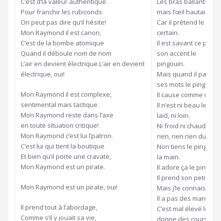
C’est d’la valeur authentique.
Les bras ballants le p
Pour franchir les rubiconds
mais l’œil hautain
On peut pas dire qu’il hésite!
Car il prétend le ping
Mon Raymond il est canon,
certain.
C’est de la bombe atomique
Il est savant ce pingou
Quand il déboule nom de nom
son accent le
L’air en devient électrique.L’air en devient
pingouin.
électrique, oui!
Mais quand il parle on
ses mots le pingouin.
Mon Raymond il est complexe,
Il cause comme on pe
sentimental mais tactique.
Il n’est ni beau le pin
Mon Raymond reste dans l’axe
laid, ni loin.
en toute situation critique!
Ni froid ni chaud le pi
Mon Raymond c’est lui l’patron.
rien, rien rien du tout.
C’est lui qui tient la boutique
Non tiens le pingouin
Et bien qu’il porte une cravate,
la main.
Mon Raymond est un pirate.
Il adore ça le pingoui
Il prend son petit air
Mon Raymond est un pirate, oui!
Mais j’le connais moi 
Il a pas des manières
Il prend tout à l’abordage,
C’est mal élevé les pi
Comme s’il y jouait sa vie,
donne des cours de