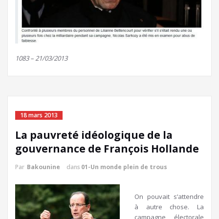
1083 – 21/03/2013
18 mars 2013
La pauvreté idéologique de la
gouvernance de François Hollande
Par
Bakounine
dans
01-Un monde plein de trous
On pouvait s’attendre
à autre chose. La
campagne électorale