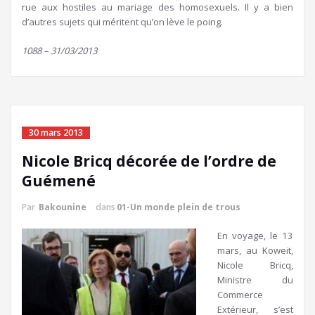
rue aux hostiles au mariage des homosexuels. Il y a bien
d’autres sujets qui méritent qu’on lève le poing.
1088 – 31/03/2013
30 mars 2013
Nicole Bricq décorée de l’ordre de
Guémené
Par
Bakounine
dans
01-Un monde plein de trous
En voyage, le 13
mars, au Koweit,
Nicole Bricq,
Ministre du
Commerce
Extérieur, s’est