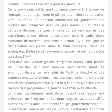
produit un discours inaudible pour les électeurs.
Car le grand sujet est là : quid du capitalisme, du libéralisme, de
l’europisme, qui organisent le pillage des richesses du travail
vers les fonds de pension américains en garnissant des
poches des complices avec de gras bonus ? Car c’est le
véritable discours de gauche, celui qui se tient auprès des
travailleurs et qui refuse de se placer dans le cadre d’une
économie de marché. Dans cette question, il y a une ligne de
démarcation qui passe dans le Parti Socialiste, dans les
écologistes (Cohn Bendit a vraiment baissé !) et même quelque
part dans l’UMP.
C’est ainsi que la vraie gauche s’organise autour d’une pincée
de Socialistes, d’un bon nombre d’écologistes (dont les
altermondialistes, par exemple), du Parti de Gauche et des
communistes. La cohérence n’est pas excellente, mais il y a un
bon dénominateur commun. C’est là que se trouvent les vraies
racines d’un programme de gauche. Exit DSK, exit Hollande !
La vraie candidature unificatrice devrait non seulement
présenter un Programme Commun négocié avec ses alliés
potentiels, mais aussi annoncer l’équipe gouvernementale qui
le mettra en œuvre en cas de victoire. C’est-à-dire annoncer