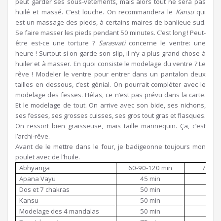
peut garder ses sous-vêtements, mais alors tout ne sera pas
huilé et massé. C’est louche. On recommandera le
Kansu
qui
est un massage des pieds, à certains maires de banlieue sud.
Se faire masser les pieds pendant 50 minutes. C’est long ! Peut-
être est-ce une torture ?
Sarasvati
concerne le ventre: une
heure ! Surtout si on garde son slip, il n’y a plus grand chose à
huiler et à masser. En quoi consiste le modelage du ventre ? Le
rêve ! Modeler le ventre pour entrer dans un pantalon deux
tailles en dessous, c’est génial. On pourrait compléter avec le
modelage des fesses. Hélas, ce n’est pas prévu dans la carte.
Et le modelage de tout. On arrive avec son bide, ses nichons,
ses fesses, ses grosses cuisses, ses gros tout gras et flasques.
On ressort bien graisseuse, mais taille mannequin. Ça, c’est
l’archi-rêve.
Avant de le mettre dans le four, je badigeonne toujours mon
poulet avec de l’huile.
Abhyanga
60-90-120 min
70-90
Apana Vayu
45 min
50
Dos et 7 chakras
50 min
65
Kansu
50 min
65
Modelage des 4 mandalas
50 min
65