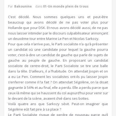
Par
Bakounine
dans
01-Un monde plein de trous
C’est décidé. Nous sommes quelques uns et peut-être
beaucoup qui avons décidé de ne pas voter plus pour
Hollande que pour DSK. Et nous avons décidé aussi, de ne pas
nous laisser intimider par le discours culpabilisateur annonçant
un deuxième tour entre Marine Le Pen et Nicolas Sarkozy.
Pour que cela n’arrive pas, le Parti socialiste n’a qu’à présenter
un candidat où une candidate pour lequel la gauche pourra
voter, c’est-à-dire un candidat de gauche qui parle de sujets de
gauche au peuple de gauche. En proposant un candidat
socialiste de centre-droit, le Parti Socialiste se tire une balle
dans la tête. D’ailleurs, il a l’habitude. On attendait Jospin et on
a eu Le Pen. Comment les socialistes ont-ils pu laisser Jospin
s’enferrer comme il l’a fait ? On attendait Ségolène, on la disait
gagnante à 54% et au final, elle a perdu. Elle a perdu parce que
ceux-là même qui se haussent du col aujourd’hui pour venir sur
le devant de la scène, avaient chié dans ses bottes.
Voilà quatre ans que Sarkozy sévit. Peut-on imaginer que
Ségolène eût fait pire à sa place ?
Le Parti Socialiste risque de perdre de nouveau parce qu’il