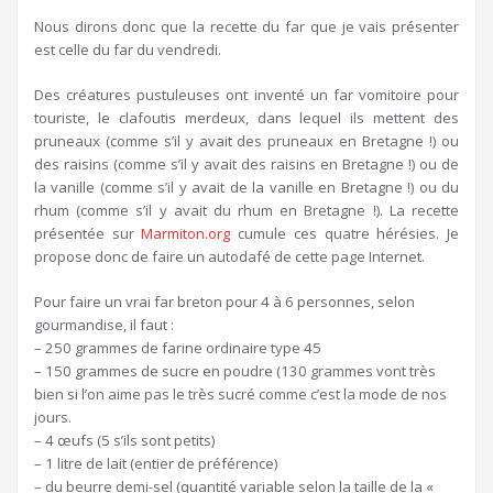
Nous dirons donc que la recette du far que je vais présenter
est celle du far du vendredi.
Des créatures pustuleuses ont inventé un far vomitoire pour
touriste, le clafoutis merdeux, dans lequel ils mettent des
pruneaux (comme s’il y avait des pruneaux en Bretagne !) ou
des raisins (comme s’il y avait des raisins en Bretagne !) ou de
la vanille (comme s’il y avait de la vanille en Bretagne !) ou du
rhum (comme s’il y avait du rhum en Bretagne !). La recette
présentée sur
Marmiton.org
cumule ces quatre hérésies. Je
propose donc de faire un autodafé de cette page Internet.
Pour faire un vrai far breton pour 4 à 6 personnes, selon
gourmandise, il faut :
– 250 grammes de farine ordinaire type 45
– 150 grammes de sucre en poudre (130 grammes vont très
bien si l’on aime pas le très sucré comme c’est la mode de nos
jours.
– 4 œufs (5 s’ils sont petits)
– 1 litre de lait (entier de préférence)
– du beurre demi-sel (quantité variable selon la taille de la «