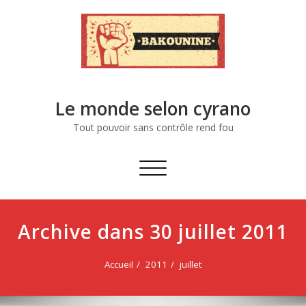
Skip
to
content
Le monde selon cyrano
Tout pouvoir sans contrôle rend fou
Afficher/masquer
la
navigation
Archive dans 30 juillet 2011
Accueil
2011
juillet