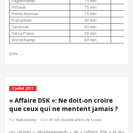
Pagatchampi
75 min
10
Pichauli
75 min
10
Points Marmas
75 min
10
Pranaritam
40 min
50
Sarasvati
60 min
70
Sarva Prana
50 min
65
Shirotchampi
60 min
70
Enfin …
3 juillet 2011
« Affaire DSK »: Ne doit-on croire
que ceux qui ne mentent jamais ?
Par
Bakounine
dans
01-Un monde plein de trous
Les récents « développements » de « l’affaire DSK » et les