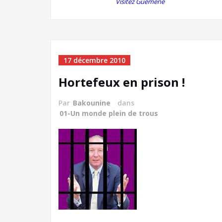
Visitez Guémené
17 décembre 2010
Hortefeux en prison !
Par
Bakounine
dans
01-Un monde plein de trous