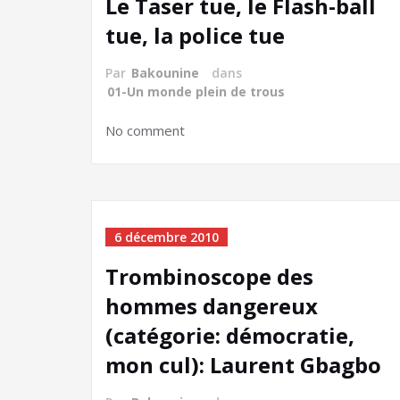
Le Taser tue, le Flash-ball
tue, la police tue
Par
Bakounine
dans
01-Un monde plein de trous
No comment
6 décembre 2010
Trombinoscope des
hommes dangereux
(catégorie: démocratie,
mon cul): Laurent Gbagbo