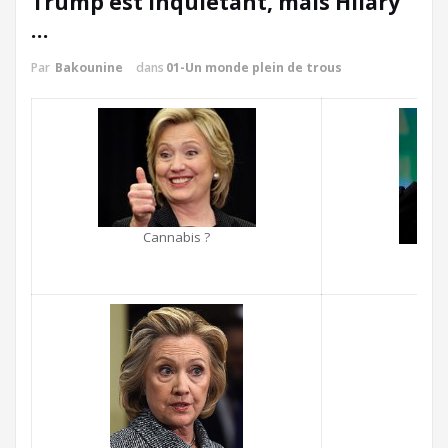
Trump est inquiétant, mais Hilary
…
Par
Bakounine
dans
01-Un monde plein de trous
Cannabis ?