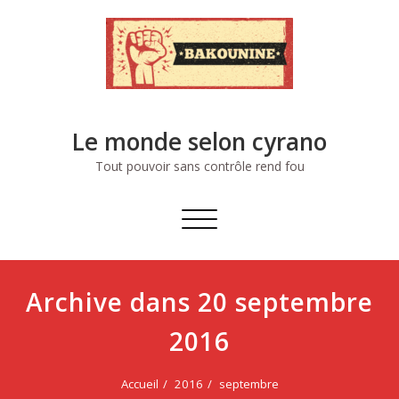
Skip
to
content
Le monde selon cyrano
Tout pouvoir sans contrôle rend fou
Afficher/masquer
la
navigation
Archive dans 20 septembre
2016
Accueil
2016
septembre