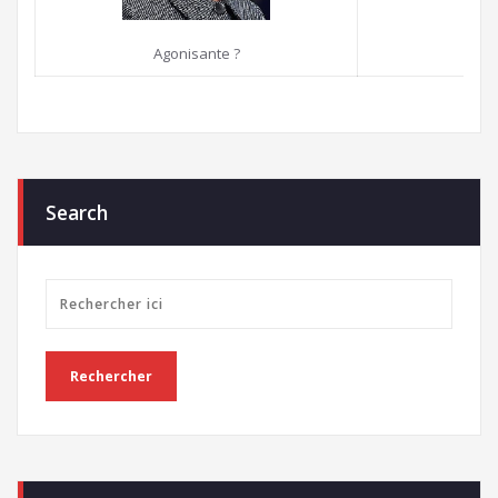
Hôp
Agonisante ?
Search