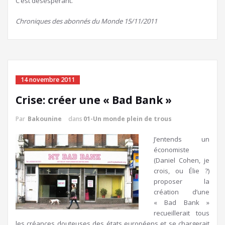
C’est désespérant.
Chroniques des abonnés du Monde 15/11/2011
14 novembre 2011
Crise: créer une « Bad Bank »
Par
Bakounine
dans
01-Un monde plein de trous
J’entends un
économiste
(Daniel Cohen, je
crois, ou Élie ?)
proposer la
création d’une
« Bad Bank »
recueillerait tous
les créances douteuses des états européens et se chargerait