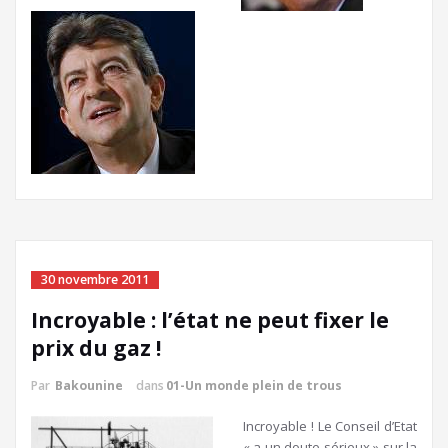
30 novembre 2011
Incroyable : l’état ne peut fixer le
prix du gaz !
Par
Bakounine
dans
01-Un monde plein de trous
Incroyable ! Le Conseil d’Etat
« a un doute sérieux » sur la