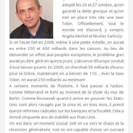
adopté les 26 et 27 octobre, qu’on
garantit la dette grecque et qu’on
met en place très vite une taxe
Tobin. Officiellement, tout le
monde est d’accord, y compris
Angela Merkel et Nicolas Sarkozy.
Si on l’avait fait en 2008, même à une petite échelle, on aurait
eu entre 250 et 600 milliards dans les caisses. Au lieu de
demander un effort aux peuples européens, le problème grec
aurait pu être géré en quinze jours. L’absence d’Europe conduit
à tout laisser pourrir. En 2009, on cherchait 50 milliards d’euros
pour la Grèce, maintenant on a besoin de 110… Avec la taxe
Tobin, on aurait 250 milliards au minimum!
A certains moments de l’histoire, il faut passer à l’action.
Comme Mitterrand et Kohl au moment de la chute du mur de
Berlin. Comme Roosevelt quand il arrive en pouvoir: les Etats-
Unis sont alors ravagés par la crise et, en trois mois, il prend
quinze réformes radicales sur les banques et la fiscalité. Cela a
donné cinquante ans de stabilité aux Etats-Unis.
On est dans un moment crucial: soit on va vers le chaos et la
récession généralisée, soit on est capable d’avoir un sursaut