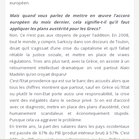
européen.
Mais quand vous parlez de mettre en œuvre l’accord
européen du mois dernier, cela signifie-t-il qu’il faut
appliquer les plans austérité pour les Grecs?
Non. Ce n’est pas aux citoyens de payer l’addition. En 2008,
tout le monde, y compris Sarkozy dans son discours de Toulon,
disait qu’il s’agissait d’une crise du capitalisme et qu’il fallait
rétablir la justice sociale, et mettre en place de vraies
régulations. Trois ans plus tard, avec la Grèce, on assiste à un
retournement intellectuel dramatique: on voit partout Alain
Madelin qu’on croyait disparu!
C’est l’Etat providence qui est sur le banc des accusés alors que
tous les chiffres montrent que partout, sauf en Grèce où l’Etat
ou plutôt le non-Etat porte aussi une responsabilité, la crise
vient des inégalités dans le secteur privé. Si on est d’accord
avec ce diagnostic, mettre en place des plans d’austérité, c’est
humainement scandaleux et économiquement stupide.
Puisque cela va aggraver le problème.
En trente ans, la part des salaires dans les pays occidentaux
est passée de 67% du PIB (produit intérieur brut) à 57%. C’est