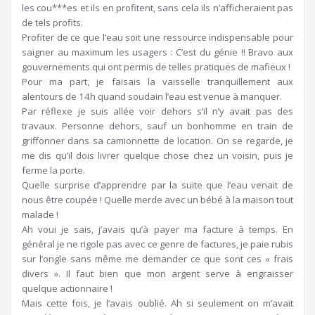
les cou***es et ils en profitent, sans cela ils n’afficheraient pas
de tels profits.
Profiter de ce que l’eau soit une ressource indispensable pour
saigner au maximum les usagers : C’est du génie !! Bravo aux
gouvernements qui ont permis de telles pratiques de mafieux !
Pour ma part, je faisais la vaisselle tranquillement aux
alentours de 14h quand soudain l’eau est venue à manquer.
Par réflexe je suis allée voir dehors s’il n’y avait pas des
travaux. Personne dehors, sauf un bonhomme en train de
griffonner dans sa camionnette de location. On se regarde, je
me dis qu’il dois livrer quelque chose chez un voisin, puis je
ferme la porte.
Quelle surprise d’apprendre par la suite que l’eau venait de
nous être coupée ! Quelle merde avec un bébé à la maison tout
malade !
Ah voui je sais, j’avais qu’à payer ma facture à temps. En
général je ne rigole pas avec ce genre de factures, je paie rubis
sur l’ongle sans même me demander ce que sont ces « frais
divers ». Il faut bien que mon argent serve à engraisser
quelque actionnaire !
Mais cette fois, je l’avais oublié. Ah si seulement on m’avait