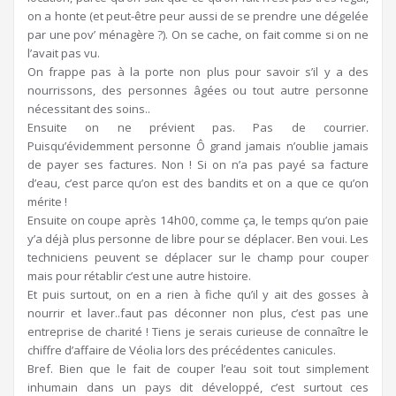
on a honte (et peut-être peur aussi de se prendre une dégelée
par une pov’ ménagère ?). On se cache, on fait comme si on ne
l’avait pas vu.
On frappe pas à la porte non plus pour savoir s’il y a des
nourrissons, des personnes âgées ou tout autre personne
nécessitant des soins..
Ensuite on ne prévient pas. Pas de courrier.
Puisqu’évidemment personne Ô grand jamais n’oublie jamais
de payer ses factures. Non ! Si on n’a pas payé sa facture
d’eau, c’est parce qu’on est des bandits et on a que ce qu’on
mérite !
Ensuite on coupe après 14h00, comme ça, le temps qu’on paie
y’a déjà plus personne de libre pour se déplacer. Ben voui. Les
techniciens peuvent se déplacer sur le champ pour couper
mais pour rétablir c’est une autre histoire.
Et puis surtout, on en a rien à fiche qu’il y ait des gosses à
nourrir et laver..faut pas déconner non plus, c’est pas une
entreprise de charité ! Tiens je serais curieuse de connaître le
chiffre d’affaire de Véolia lors des précédentes canicules.
Bref. Bien que le fait de couper l’eau soit tout simplement
inhumain dans un pays dit développé, c’est surtout ces