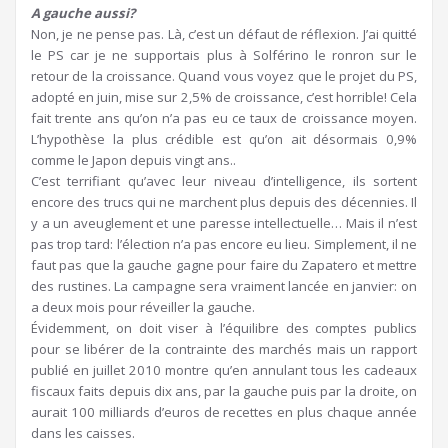
A gauche aussi?
Non, je ne pense pas. Là, c’est un défaut de réflexion. J’ai quitté
le PS car je ne supportais plus à Solférino le ronron sur le
retour de la croissance. Quand vous voyez que le projet du PS,
adopté en juin, mise sur 2,5% de croissance, c’est horrible! Cela
fait trente ans qu’on n’a pas eu ce taux de croissance moyen.
L’hypothèse la plus crédible est qu’on ait désormais 0,9%
comme le Japon depuis vingt ans..
C’est terrifiant qu’avec leur niveau d’intelligence, ils sortent
encore des trucs qui ne marchent plus depuis des décennies. Il
y a un aveuglement et une paresse intellectuelle… Mais il n’est
pas trop tard: l’élection n’a pas encore eu lieu. Simplement, il ne
faut pas que la gauche gagne pour faire du Zapatero et mettre
des rustines. La campagne sera vraiment lancée en janvier: on
a deux mois pour réveiller la gauche.
Évidemment, on doit viser à l’équilibre des comptes publics
pour se libérer de la contrainte des marchés mais un rapport
publié en juillet 2010 montre qu’en annulant tous les cadeaux
fiscaux faits depuis dix ans, par la gauche puis par la droite, on
aurait 100 milliards d’euros de recettes en plus chaque année
dans les caisses.