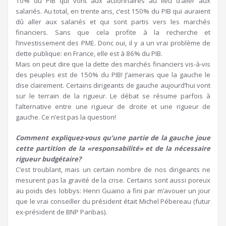
10% du PIB qui vont aux actionnaires au lieu d’aller aux
salariés. Au total, en trente ans, c’est 150% du PIB qui auraient
dû aller aux salariés et qui sont partis vers les marchés
financiers. Sans que cela profite à la recherche et
l’investissement des PME. Donc oui, il y a un vrai problème de
dette publique: en France, elle est à 86% du PIB.
Mais on peut dire que la dette des marchés financiers vis-à-vis
des peuples est de 150% du PIB! J’aimerais que la gauche le
dise clairement. Certains dirigeants de gauche aujourd’hui vont
sur le terrain de la rigueur. Le débat se résume parfois à
l’alternative entre une rigueur de droite et une rigueur de
gauche. Ce n’est pas la question!
Comment expliquez-vous qu’une partie de la gauche joue
cette partition de la «responsabilité» et de la nécessaire
rigueur budgétaire?
C’est troublant, mais un certain nombre de nos dirigeants ne
mesurent pas la gravité de la crise. Certains sont aussi poreux
au poids des lobbys: Henri Guaino a fini par m’avouer un jour
que le vrai conseiller du président était Michel Pébereau (futur
ex-président de BNP Paribas).