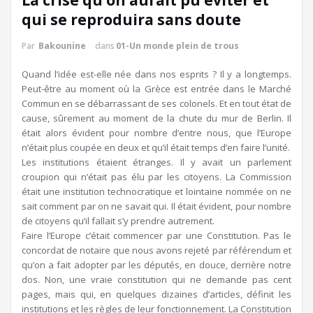
La crise qu’on aurait pu éviter et
qui se reproduira sans doute
Par
Bakounine
dans
01-Un monde plein de trous
Quand l’idée est-elle née dans nos esprits ? Il y a longtemps.
Peut-être au moment où la Grèce est entrée dans le Marché
Commun en se débarrassant de ses colonels. Et en tout état de
cause, sûrement au moment de la chute du mur de Berlin. Il
était alors évident pour nombre d’entre nous, que l’Europe
n’était plus coupée en deux et qu’il était temps d’en faire l’unité.
Les institutions étaient étranges. Il y avait un parlement
croupion qui n’était pas élu par les citoyens. La Commission
était une institution technocratique et lointaine nommée on ne
sait comment par on ne savait qui. Il était évident, pour nombre
de citoyens qu’il fallait s’y prendre autrement.
Faire l’Europe c’était commencer par une Constitution. Pas le
concordat de notaire que nous avons rejeté par référendum et
qu’on a fait adopter par les députés, en douce, derrière notre
dos. Non, une vraie constitution qui ne demande pas cent
pages, mais qui, en quelques dizaines d’articles, définit les
institutions et les règles de leur fonctionnement. La Constitution