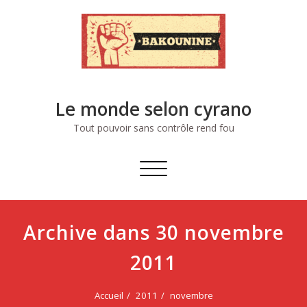
Skip
to
content
Le monde selon cyrano
Tout pouvoir sans contrôle rend fou
Afficher/masquer
la
navigation
Archive dans 30 novembre
2011
Accueil
2011
novembre