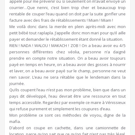
appelé pour me prévenir ou si seulement on m’avait envoyé un
courrier…Que nenni, c’est bien trop cher et beaucoup trop
rentable de couper l’eau quand on doit par la suite gonfler une
facture avec des frais de rétablissements ! Miam ! Miam !
Me voilà donc dans la merde en plein après-midi avec mon
petit bébé tout raplapla. J’appelle donc mon mari pour qu’il aille
payer et demander le rétablissement étant donné la situation.
RIEN ! NADA ! WALOU ! MAKACH ! ZOB ! On a beau avoir eu 4/5
personnes différentes chez véolia, personne n’a daigné
prendre en compte notre situation. On a beau avoir toujours
payé en temps en heure, on a beau avoir des gosses à nourrir
et laver, on a beau avoir payé sur le champ, personne ne veut
rien savoir. L’eau ne sera rétablie que le lendemain dans la
journée.
Qu’ils coupent l’eau n’est pas mon problème, bien que dans un
pays dit développé, l’eau devrait être une ressource en tout
temps accessible. Regardez par exemple ce maire à Vénissieux
qui refuse purement et simplement les coupures d’eau.
Mon problème ce sont ces méthodes de voyou, digne de la
mafia.
D’abord on coupe en cachette, dans une camionnette de
location, parce qu’on sait que ce qu’on fait n’est pas très légal,