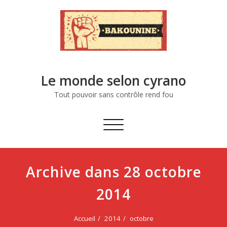
Skip
to
content
Le monde selon cyrano
Tout pouvoir sans contrôle rend fou
Afficher/masquer
la
navigation
Archive dans 28 octobre
2014
Accueil
2014
octobre